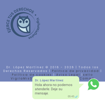
Dr. López Martínez © 2016 -
2026 | Todos los
Derechos Reservados |
Politica de privacidad
|
Política de cookies
|
Aviso Legal
|
sello
VigilaMisDatos
| Diseño Web por
Comga
Dr. López Martínez
Hola ahora no podemos
atenderle. Deje su
mensaje.
05:43