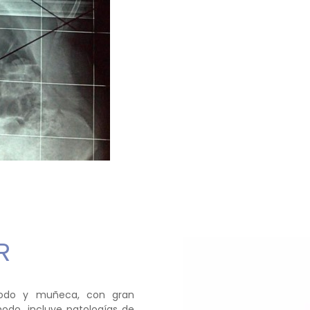
R
codo y muñeca, con gran
odo, incluye patologías de