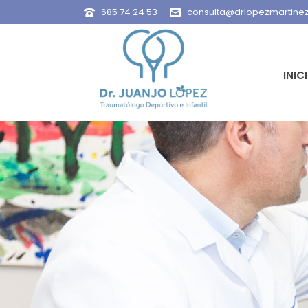
685 74 24 53
consulta@drlopezmartine
INIC