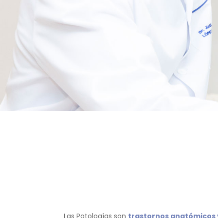
Las Patologías son
trastornos anatómicos y