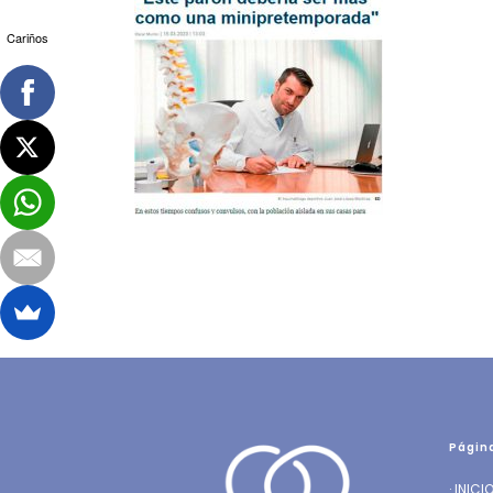
Cariños
Págin
·
INICI