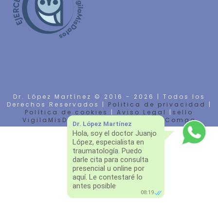
Dr. López Martínez © 2016 -
2026 | Todos los
Derechos Reservados |
Politica de privacidad
|
Política de cookies
|
Aviso Legal
|
sello
VigilaMisDatos
| Diseño Web por
Comga
Dr. López Martínez
Hola, soy el doctor Juanjo
López, especialista en
traumatología. Puedo
darle cita para consulta
presencial u online por
aquí. Le contestaré lo
antes posible
08:19