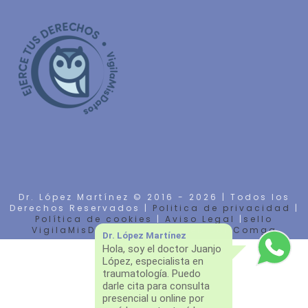
Dr. López Martínez © 2016 -
2026 | Todos los
Derechos Reservados |
Politica de privacidad
|
Política de cookies
|
Aviso Legal
|
sello
VigilaMisDatos
| Diseño Web por
Comga
Dr. López Martínez
Hola, soy el doctor Juanjo
López, especialista en
traumatología. Puedo
darle cita para consulta
presencial u online por