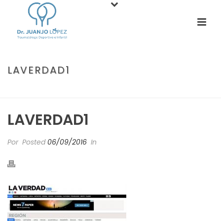
LAVERDAD1
PORTADA
»
MEDIOS
»
LAVERDAD1
LAVERDAD1
Por
Posted
06/09/2016
In