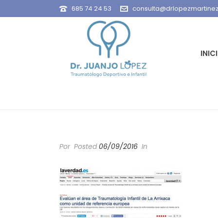
685 74 24 53
consulta@drlopezmartine
INIC
Por
Posted
06/09/2016
In