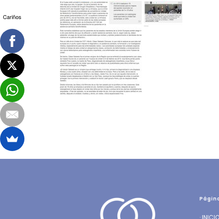
Cariños
Págin
·
INICI