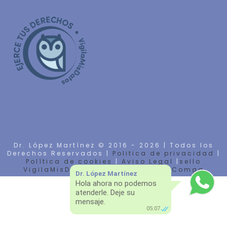
Dr. López Martínez © 2016 -
2026 | Todos los
Derechos Reservados |
Politica de privacidad
|
Política de cookies
|
Aviso Legal
|
sello
VigilaMisDatos
| Diseño Web por
Comga
Dr. López Martínez
Hola ahora no podemos
atenderle. Deje su
mensaje.
05:07