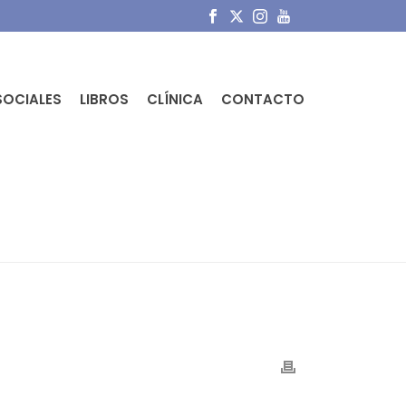
SOCIALES
LIBROS
CLÍNICA
CONTACTO
 DE CÓCCIX. EL HUESO QUE SE ODIA.
»
IMG_4762