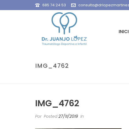
685 74 24 53
consulta@drlopezmartine
INIC
IMG_4762
IMG_4762
Por
Posted
27/11/2019
In