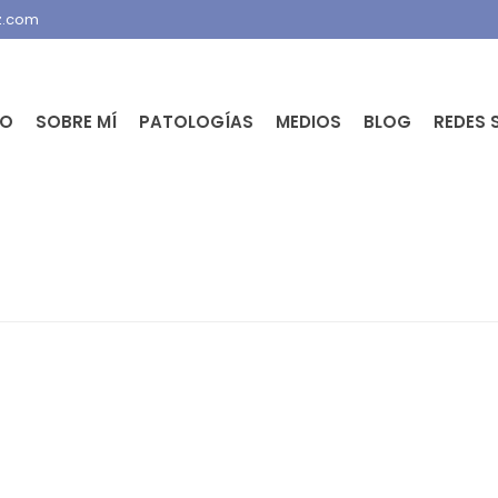
z.com
IO
SOBRE MÍ
PATOLOGÍAS
MEDIOS
BLOG
REDES 
PORTADA
»
COCCIGODINIA O DOLOR