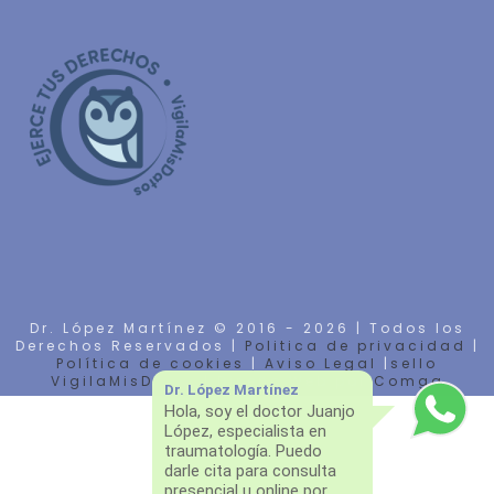
Dr. López Martínez © 2016 -
2026 | Todos los
Derechos Reservados |
Politica de privacidad
|
Política de cookies
|
Aviso Legal
|
sello
VigilaMisDatos
| Diseño Web por
Comga
Dr. López Martínez
Hola, soy el doctor Juanjo
López, especialista en
traumatología. Puedo
darle cita para consulta
presencial u online por