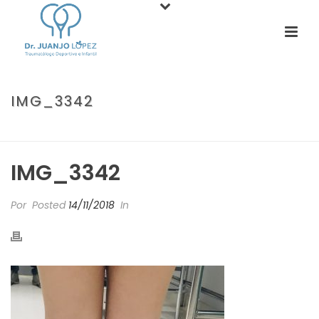
IMG_3342
PORTADA
»
DOCTOR, MI HIJO SE CAE CONTINUAMENTE.
»
IMG_3342
IMG_3342
Por
Posted
14/11/2018
In