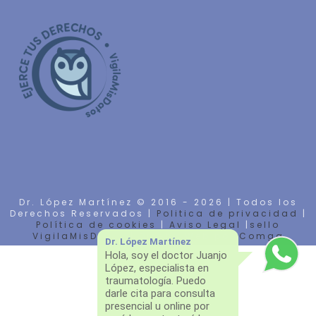
Dr. López Martínez © 2016 -
2026 | Todos los
Derechos Reservados |
Politica de privacidad
|
Política de cookies
|
Aviso Legal
|
sello
VigilaMisDatos
| Diseño Web por
Comga
Dr. López Martínez
Hola, soy el doctor Juanjo
López, especialista en
traumatología. Puedo
darle cita para consulta
presencial u online por