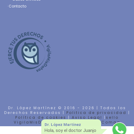
·
Contacto
Dr. López Martínez © 2016 -
2026 | Todos los
Derechos Reservados |
Politica de privacidad
|
Política de cookies
|
Aviso Legal
|
sello
VigilaMisDatos
| Diseño Web por
Comga
Dr. López Martínez
Hola, soy el doctor Juanjo