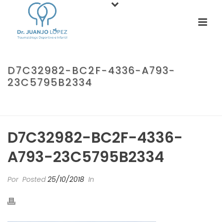
D7C32982-BC2F-4336-A793-
23C5795B2334
PORTADA
»
EL DRAMA DE LA LESIÓN EN EL OPOSITOR
»
D7C32982-
BC2F-4336-A793-23C5795B2334
D7C32982-BC2F-4336-
A793-23C5795B2334
Por
Posted
25/10/2018
In