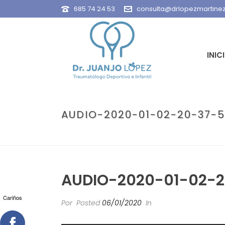
685 74 24 53
consulta@drlopezmartine
INIC
AUDIO-2020-01-02-20-37-
PORTADA
»
ENTR
AUDIO-2020-01-02-
Cariños
Por
Posted
06/01/2020
In