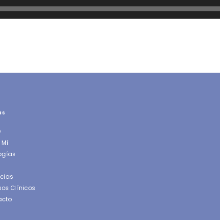
as
O
 Mí
ogías
icias
os Clínicos
acto