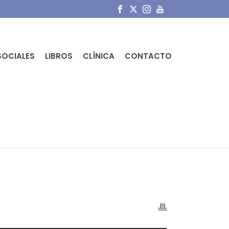
SOCIALES
LIBROS
CLÍNICA
CONTACTO
 EN CRECIMIENTO.
»
AUDIO-2020-01-02-20-37-54