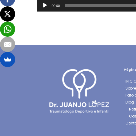
Reproductor
00:00
de
audio
Págin
·
INICI
·
Sobre
·
Patol
· Blog
·
Not
·
Cas
·
Cont