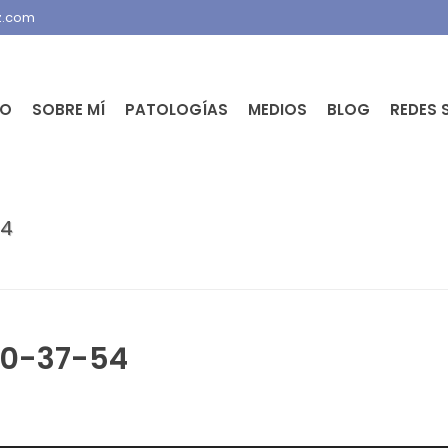
z.com
IO
SOBRE MÍ
PATOLOGÍAS
MEDIOS
BLOG
REDES 
54
EVISTA RADIO COPE. LESIONES DE LIGAMENTO CRUZADOS EN PACIENTES
20-37-54