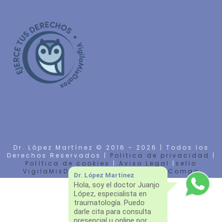
Dr. López Martínez © 2016 -
2026 | Todos los
Derechos Reservados |
Politica de privacidad
|
Política de cookies
|
Aviso Legal
|
sello
VigilaMisDatos
| Diseño Web por
Comga
Dr. López Martínez
Hola, soy el doctor Juanjo
López, especialista en
traumatología. Puedo
darle cita para consulta
presencial u online por