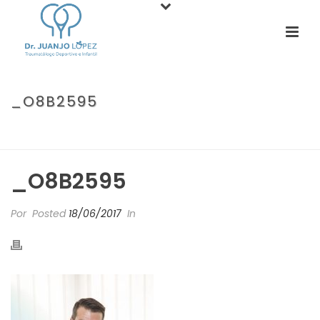
_O8B2595
PORTADA
»
ESCAYOLAS SUMERGIBLES: QUE UNA FRACTURA NO TE
AMARGUE EL VERANO.
»
_O8B2595
_O8B2595
Por
Posted
18/06/2017
In