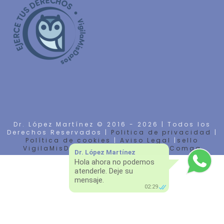
Dr. López Martínez © 2016 -
2026 | Todos los
Derechos Reservados |
Politica de privacidad
|
Política de cookies
|
Aviso Legal
|
sello
VigilaMisDatos
| Diseño Web por
Comga
Dr. López Martínez
Hola ahora no podemos
atenderle. Deje su
mensaje.
02:29