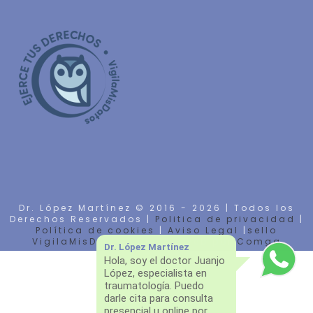
Dr. López Martínez © 2016 -
2026 | Todos los
Derechos Reservados |
Politica de privacidad
|
Política de cookies
|
Aviso Legal
|
sello
VigilaMisDatos
| Diseño Web por
Comga
Dr. López Martínez
Hola, soy el doctor Juanjo
López, especialista en
traumatología. Puedo
darle cita para consulta
presencial u online por