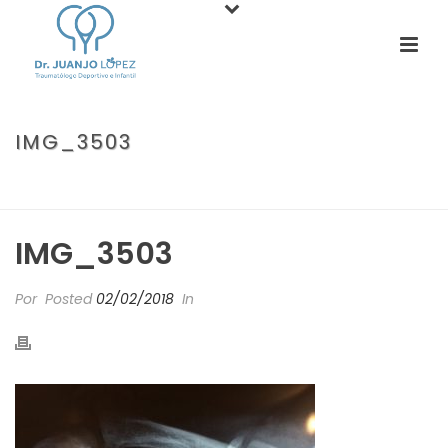
IMG_3503
PORTADA
»
FRACTURA DE CLAVÍCULA. LA FRACTURA DE LOS
DOMINGOS.
»
IMG_3503
IMG_3503
Por
Posted
02/02/2018
In