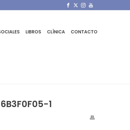
SOCIALES
LIBROS
CLÍNICA
CONTACTO
ABLE NETWORK GRAPHICS (PNG)-07DE6B3F0F05-1
6B3F0F05-1