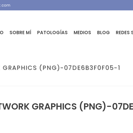
z.com
IO
SOBRE MÍ
PATOLOGÍAS
MEDIOS
BLOG
REDES 
 GRAPHICS (PNG)-07DE6B3F0F05-1
 EL NIÑO (GENU VALGO)? ¿RODILLAS EN O (GENU VARO)?
»
IMAGEN PORT
TWORK GRAPHICS (PNG)-07DE