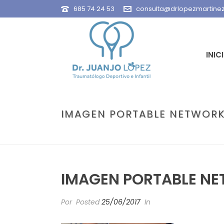
685 74 24 53
consulta@drlopezmartine
INIC
IMAGEN PORTABLE NETWORK
PORTADA
»
¿RODILLAS EN X EN
IMAGEN PORTABLE NE
Por
Posted
25/06/2017
In