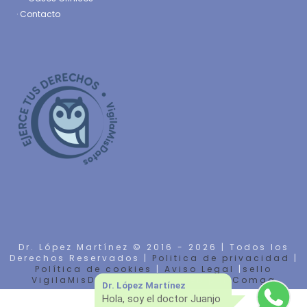
·
Contacto
Dr. López Martínez © 2016 -
2026 | Todos los
Derechos Reservados |
Politica de privacidad
|
Política de cookies
|
Aviso Legal
|
sello
VigilaMisDatos
| Diseño Web por
Comga
Dr. López Martínez
Hola, soy el doctor Juanjo