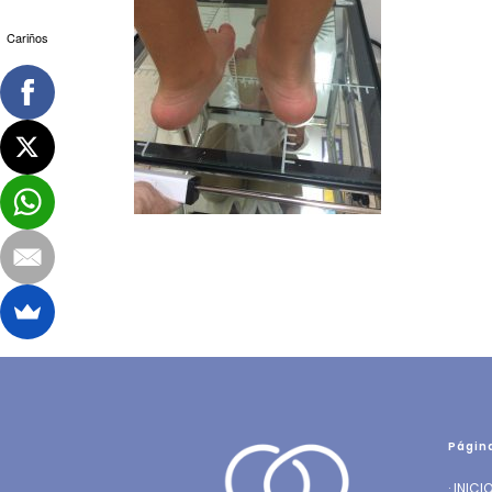
Cariños
Págin
·
INICI