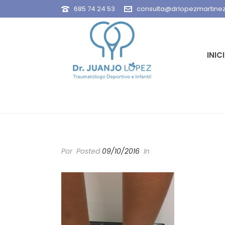
685 74 24 53
consulta@drlopezmartine
INIC
Por
Posted
09/10/2016
In