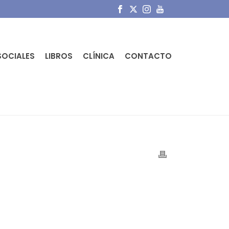
SOCIALES
LIBROS
CLÍNICA
CONTACTO
PORTADA
»
EL PIE PLANO INFANTIL