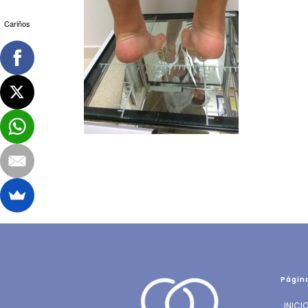
Cariños
Págin
·
INICI