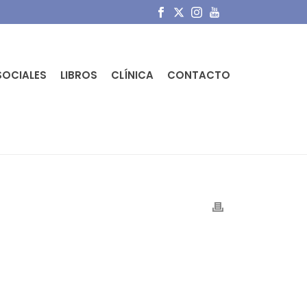
SOCIALES
LIBROS
CLÍNICA
CONTACTO
PORTADA
»
EL PIE PLANO INFANTIL