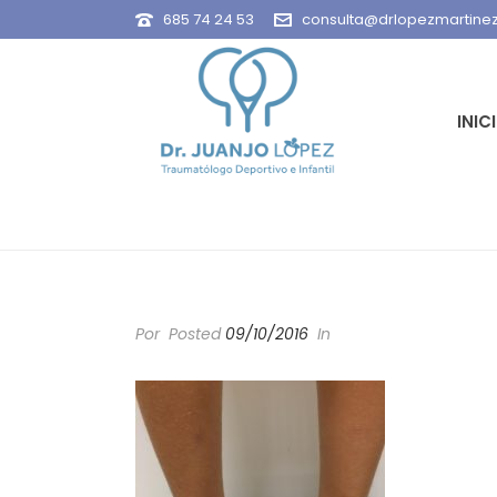
685 74 24 53
consulta@drlopezmartine
INIC
Por
Posted
09/10/2016
In