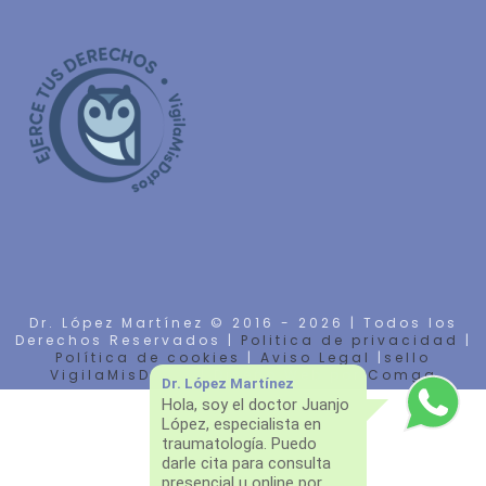
Dr. López Martínez © 2016 -
2026 | Todos los
Derechos Reservados |
Politica de privacidad
|
Política de cookies
|
Aviso Legal
|
sello
VigilaMisDatos
| Diseño Web por
Comga
Dr. López Martínez
Hola, soy el doctor Juanjo
López, especialista en
traumatología. Puedo
darle cita para consulta
presencial u online por