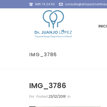
685 74 24 53
consulta@drlopezmartine
INIC
IMG_3786
IMG_3786
Por
Posted
23/12/2019
In