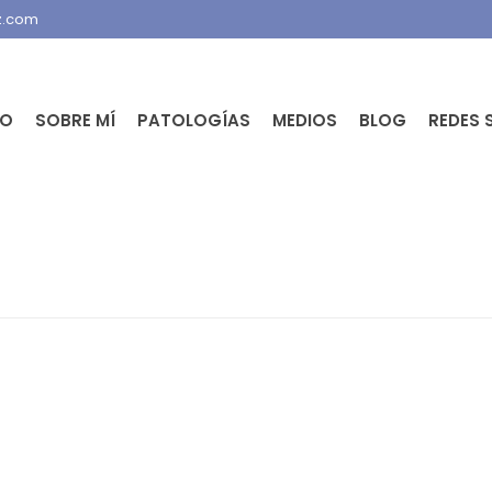
z.com
IO
SOBRE MÍ
PATOLOGÍAS
MEDIOS
BLOG
REDES 
PORTADA
»
SEGUROS MÉDICOS. TODO LO QUE DEB