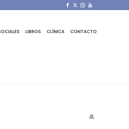
SOCIALES
LIBROS
CLÍNICA
CONTACTO
ES SABER, CONTADO POR UN MÉDICO.
»
IMG_3786