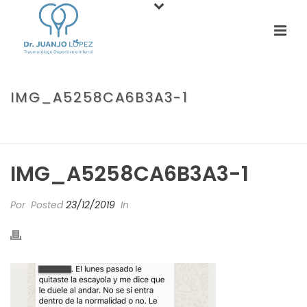
IMG_A5258CA6B3A3-1
PORTADA
»
SEGUROS MÉDICOS. TODO LO QUE DEBES SABER,
CONTADO POR UN MÉDICO.
»
IMG_A5258CA6B3A3-1
IMG_A5258CA6B3A3-1
Por
Posted
23/12/2019
In