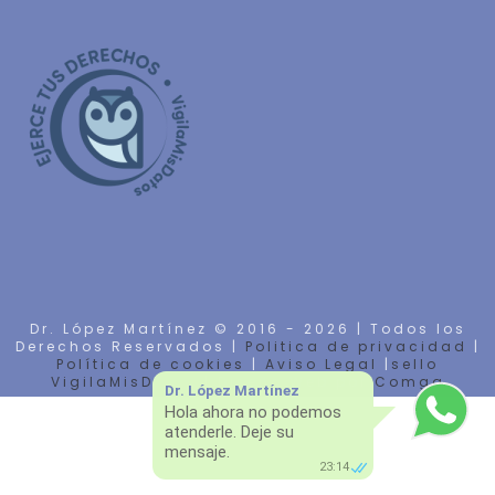
Dr. López Martínez © 2016 -
2026 | Todos los
Derechos Reservados |
Politica de privacidad
|
Política de cookies
|
Aviso Legal
|
sello
VigilaMisDatos
| Diseño Web por
Comga
Dr. López Martínez
Hola ahora no podemos
atenderle. Deje su
mensaje.
23:14