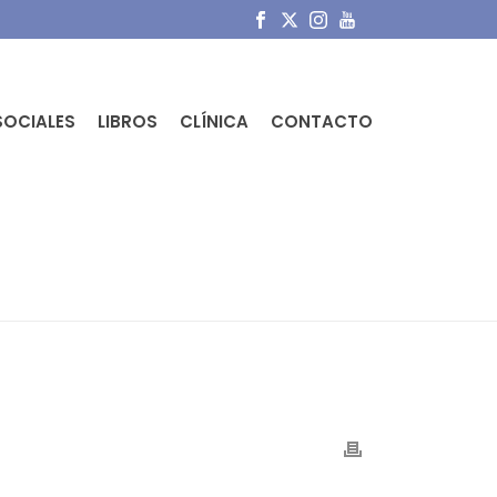
SOCIALES
LIBROS
CLÍNICA
CONTACTO
OHIBIDO.
»
3E2255A4BBCE0CF95E91725B2FC9FFEC