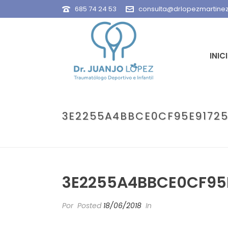
685 74 24 53
consulta@drlopezmartine
INIC
3E2255A4BBCE0CF95E9172
3E2255A4BBCE0CF95
Por
Posted
18/06/2018
In