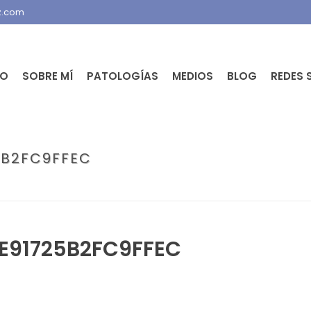
z.com
IO
SOBRE MÍ
PATOLOGÍAS
MEDIOS
BLOG
REDES 
5B2FC9FFEC
PORTADA
»
EL TACATÁ: ELEMENTO PR
E91725B2FC9FFEC