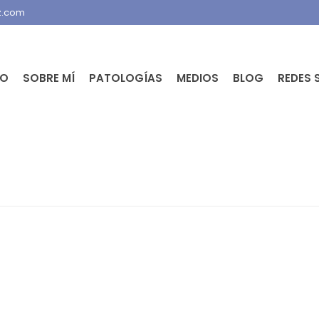
z.com
IO
SOBRE MÍ
PATOLOGÍAS
MEDIOS
BLOG
REDES 
PORTADA
»
EL TAC