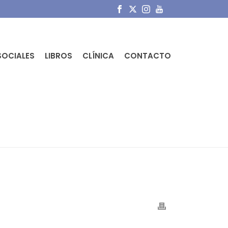
SOCIALES
LIBROS
CLÍNICA
CONTACTO
ATÁ: ELEMENTO PROHIBIDO.
»
TIB-FRACT-TODDLER