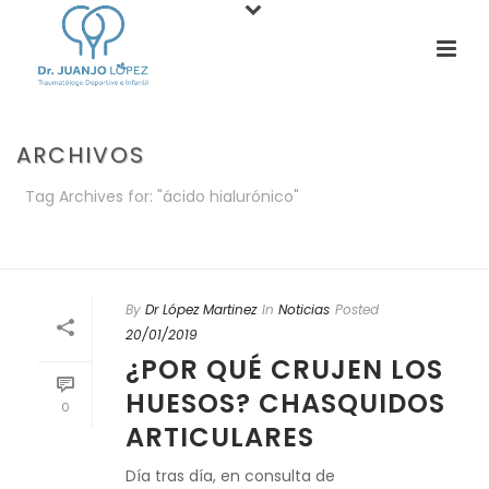
ARCHIVOS
Tag Archives for: "ácido hialurónico"
PORTADA
»
ÁCIDO HIALURÓNICO
By
Dr López Martinez
In
Noticias
Posted
20/01/2019
¿POR QUÉ CRUJEN LOS
HUESOS? CHASQUIDOS
0
ARTICULARES
Día tras día, en consulta de