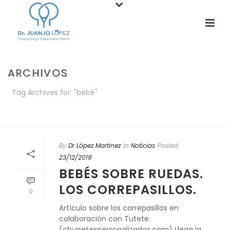
ARCHIVOS
Tag Archives for: "bebé"
PORTADA
»
BEBÉ
By
Dr López Martinez
In
Noticias
Posted
23/12/2019
BEBÉS SOBRE RUEDAS.
LOS CORREPASILLOS.
0
Artículo sobre los correpasillos en
colaboración con Tutete
(chupetespersonalizados.com) Llega la