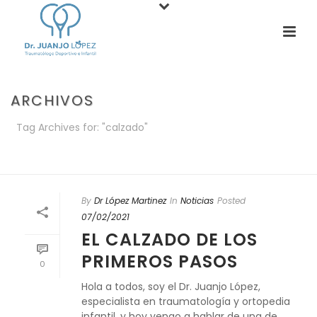
ARCHIVOS
Tag Archives for: "calzado"
PORTADA
»
CALZADO
By
Dr López Martinez
In
Noticias
Posted
07/02/2021
EL CALZADO DE LOS
PRIMEROS PASOS
0
Hola a todos, soy el Dr. Juanjo López,
especialista en traumatología y ortopedia
infantil, y hoy vengo a hablar de una de