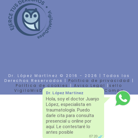
Dr. López Martínez © 2016 -
2026 | Todos los
Derechos Reservados |
Politica de privacidad
|
Política de cookies
|
Aviso Legal
|
sello
VigilaMisDatos
| Diseño Web por
Comga
Dr. López Martínez
Hola, soy el doctor Juanjo
López, especialista en
traumatología. Puedo
darle cita para consulta
presencial u online por
aquí. Le contestaré lo
antes posible
07:20