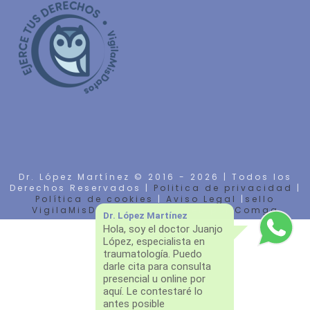
Dr. López Martínez © 2016 -
2026 | Todos los
Derechos Reservados |
Politica de privacidad
|
Política de cookies
|
Aviso Legal
|
sello
VigilaMisDatos
| Diseño Web por
Comga
Dr. López Martínez
Hola, soy el doctor Juanjo
López, especialista en
traumatología. Puedo
darle cita para consulta
presencial u online por
aquí. Le contestaré lo
antes posible