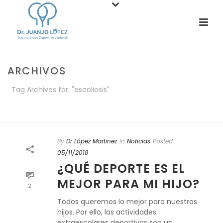
ARCHIVOS
Tag Archives for: "escoliosis"
PORTADA
»
ESCOLIOSIS
By
Dr López Martinez
In
Noticias
Posted
05/11/2018
¿QUÉ DEPORTE ES EL
MEJOR PARA MI HIJO?
2
Todos queremos lo mejor para nuestros
hijos. Por ello, las actividades
extraescolares deportivas son un