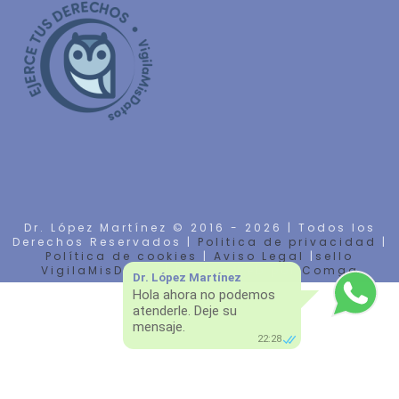
Dr. López Martínez © 2016 -
2026 | Todos los
Derechos Reservados |
Politica de privacidad
|
Política de cookies
|
Aviso Legal
|
sello
VigilaMisDatos
| Diseño Web por
Comga
Dr. López Martínez
Hola ahora no podemos
atenderle. Deje su
mensaje.
22:28