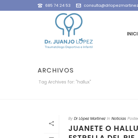
685 74 24 53
consulta@drlopezmartine
INIC
ARCHIVOS
Tag Archives for: "hallux"
By
Dr López Martinez
In
Noticias
Poste
JUANETE O HALLU
ESTRELLA DEL PIE.