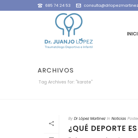
685 74 24 53
consulta@drlopezmartine
INIC
ARCHIVOS
Tag Archives for: "karate"
By
Dr López Martinez
In
Noticias
Poste
¿QUÉ DEPORTE ES