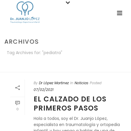
ARCHIVOS
Tag Archives for: "pediatra"
PORTADA
»
PEDIATRA
By
Dr López Martinez
In
Noticias
Posted
07/02/2021
EL CALZADO DE LOS
PRIMEROS PASOS
0
Hola a todos, soy el Dr. Juanjo López,
especialista en traumatología y ortopedia
infantil, y hoy vengo a hablar de una de