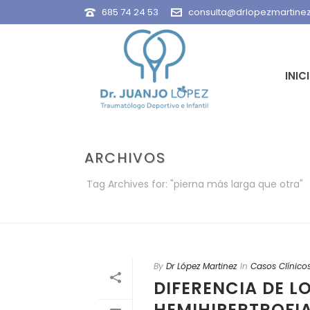
685 74 24 53
consulta@drlopezmartine
INIC
ARCHIVOS
Tag Archives for: "pierna más larga que otra"
By
Dr López Martinez
In
Casos Clínico
DIFERENCIA DE L
HEMIHIPERTROFIA