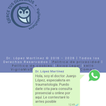
Dr. López Martínez © 2016 -
2026 | Todos los
Derechos Reservados |
Politica de privacidad
|
Política de cookies
|
Aviso Legal
|
sello
VigilaMisDatos
| Diseño Web por
Comga
Dr. López Martínez
Hola, soy el doctor Juanjo
López, especialista en
traumatología. Puedo
darle cita para consulta
presencial u online por
aquí. Le contestaré lo
antes posible
12:49