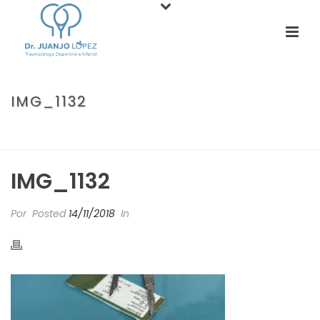
IMG_1132
PORTADA
»
EL BULTO DE LA MANO-MUÑECA: EL GANGLIÓN.
»
IMG_1132
IMG_1132
Por
Posted
14/11/2018
In