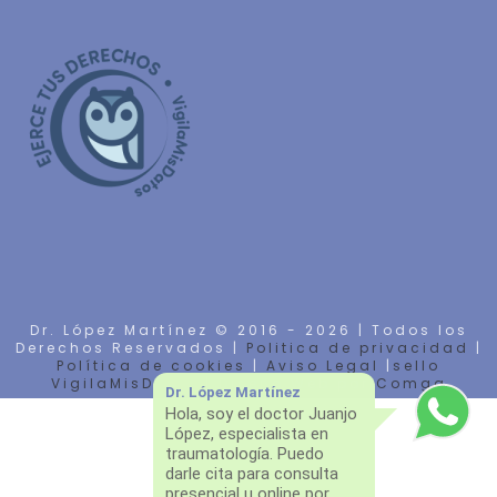
Dr. López Martínez © 2016 -
2026 | Todos los
Derechos Reservados |
Politica de privacidad
|
Política de cookies
|
Aviso Legal
|
sello
VigilaMisDatos
| Diseño Web por
Comga
Dr. López Martínez
Hola, soy el doctor Juanjo
López, especialista en
traumatología. Puedo
darle cita para consulta
presencial u online por